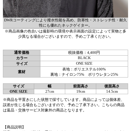
DWRコーティングにより撥水性能を高め、防寒性・ストレッチ性・耐久
性にも優れたネックゲイター。
※商品画像の色合いは撮影時の環境や表示画面の設定によって実物と多
少異なる場合がございますので、予めご了承ください。
通常価格
税抜価格：4,400円
BLACK
カラー
ONE SIZE
サイズ
表地：ポリエステル100%
素材
裏地：ナイロン75% ポリウレタン25%
サイズ
幅
前面高さ
後面高さ
ONE SIZE
27cm
19cm
14.5cm
※商品を平置きにした状態で採寸しています。商品によっては個体差、
誤差が生じる場合もございますので、予めご了承下さい。こちらの商品
は返品・交換サービス対象外の商品となります。
【商品説明】