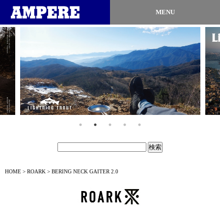
MENU
HOME
>
ROARK
> BERING NECK GAITER 2.0